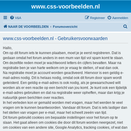
www.css-voorbeelden.nl
V&A
Registreer
Aanmelden
Z
NAAR DE VOORBEELDEN
Forumoverzicht
o
www.css-voorbeelden.nl - Gebruikersvoorwaarden
e
k
Hallo,
Om op dit forum iets te kunnen plaatsen, moet je je eerst registreren. Dat is
gedaan omdat het forum anders in een mum van tijd vol spam komt te staan.
Om dezelfde reden moet je wachtwoord letters én cijfers bevatten. Maar na
registratie ben je van harte welkom om je vraag te stellen, of wat dan ook.
Na registratie moet je account worden geactiveerd. Hiervoor is een geldig e-
mail-adres nodig. Dit is helaas nodig, omdat ook dit forum door spam wordt
geteisterd. Een geldig e-mail-adres is ook nodig, als je gewaarschuwd wilt
worden als er een reactie op een bericht van jou komt. Je kunt ook een tijdelijk
e-mail-adres gebruiken en dat na registratie weer opheffen, maar dan krijg je
natuurlijk geen berichten over reacties.
In het verleden kon er gemaild worden met vragen, maar het werden te veel
vragen om te kunnen beantwoorden. Vandaar dit forum. Dat is iets lastiger dan
het stellen van vragen per e-mail, maar het scheelt zeeën van tijd.
Dit forum gebruikt cookies om bepaalde instellingen voor het forum op te
slaan. Het gaat alleen om cookies die door dit forum worden neergezet, niet
om cookies van een andere site, Google Analytics, tracking cookies, of wat dan