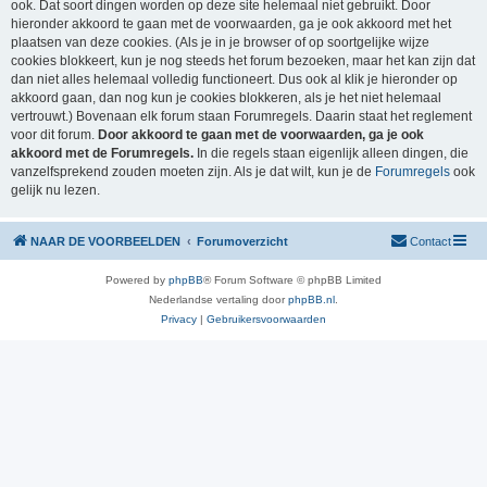
ook. Dat soort dingen worden op deze site helemaal niet gebruikt. Door
hieronder akkoord te gaan met de voorwaarden, ga je ook akkoord met het
plaatsen van deze cookies. (Als je in je browser of op soortgelijke wijze
cookies blokkeert, kun je nog steeds het forum bezoeken, maar het kan zijn dat
dan niet alles helemaal volledig functioneert. Dus ook al klik je hieronder op
akkoord gaan, dan nog kun je cookies blokkeren, als je het niet helemaal
vertrouwt.) Bovenaan elk forum staan Forumregels. Daarin staat het reglement
voor dit forum.
Door akkoord te gaan met de voorwaarden, ga je ook
akkoord met de Forumregels.
In die regels staan eigenlijk alleen dingen, die
vanzelfsprekend zouden moeten zijn. Als je dat wilt, kun je de
Forumregels
ook
gelijk nu lezen.
NAAR DE VOORBEELDEN
Forumoverzicht
Contact
Powered by
phpBB
® Forum Software © phpBB Limited
Nederlandse vertaling door
phpBB.nl
.
Privacy
|
Gebruikersvoorwaarden