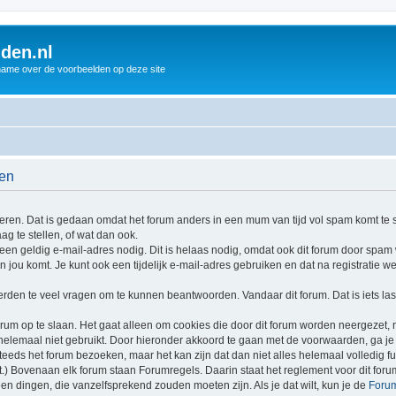
den.nl
name over de voorbeelden op deze site
den
streren. Dat is gedaan omdat het forum anders in een mum van tijd vol spam komt te 
ag te stellen, of wat dan ook.
een geldig e-mail-adres nodig. Dit is helaas nodig, omdat ook dit forum door spam w
jou komt. Je kunt ook een tijdelijk e-mail-adres gebruiken en dat na registratie we
den te veel vragen om te kunnen beantwoorden. Vandaar dit forum. Dat is iets last
orum op te slaan. Het gaat alleen om cookies die door dit forum worden neergezet, 
helemaal niet gebruikt. Door hieronder akkoord te gaan met de voorwaarden, ga je 
steeds het forum bezoeken, maar het kan zijn dat dan niet alles helemaal volledig f
wt.) Bovenaan elk forum staan Forumregels. Daarin staat het reglement voor dit for
leen dingen, die vanzelfsprekend zouden moeten zijn. Als je dat wilt, kun je de
Foru