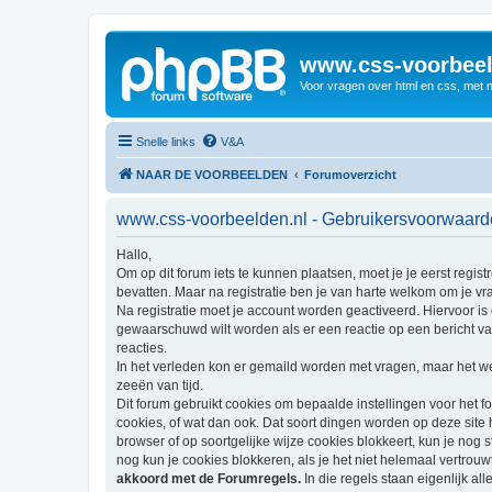
www.css-voorbeel
Voor vragen over html en css, met 
Snelle links
V&A
NAAR DE VOORBEELDEN
Forumoverzicht
www.css-voorbeelden.nl - Gebruikersvoorwaar
Hallo,
Om op dit forum iets te kunnen plaatsen, moet je je eerst regi
bevatten. Maar na registratie ben je van harte welkom om je vra
Na registratie moet je account worden geactiveerd. Hiervoor is 
gewaarschuwd wilt worden als er een reactie op een bericht van 
reacties.
In het verleden kon er gemaild worden met vragen, maar het wer
zeeën van tijd.
Dit forum gebruikt cookies om bepaalde instellingen voor het f
cookies, of wat dan ook. Dat soort dingen worden op deze site 
browser of op soortgelijke wijze cookies blokkeert, kun je nog 
nog kun je cookies blokkeren, als je het niet helemaal vertrou
akkoord met de Forumregels.
In die regels staan eigenlijk al