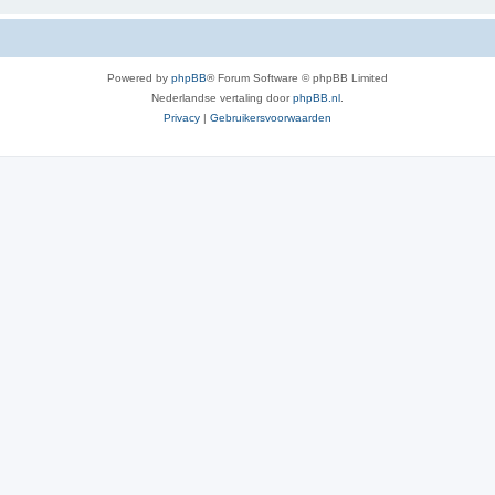
Powered by
phpBB
® Forum Software © phpBB Limited
Nederlandse vertaling door
phpBB.nl
.
Privacy
|
Gebruikersvoorwaarden