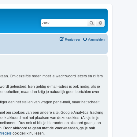
Zoek
Uitgebreid zoeken
Registreer
Aanmelden
staan. Om dezelfde reden moet je wachtwoord letters én cijfers
ordt geteisterd. Een geldig e-mail-adres is ook nodig, als je
er opheffen, maar dan krijg je natuurlijk geen berichten over
iger dan het stellen van vragen per e-mail, maar het scheelt
niet om cookies van een andere site, Google Analytics, tracking
ook akkoord met het plaatsen van deze cookies. (Als je in je
unctioneert. Dus ook al klik je hieronder op akkoord gaan, dan
um.
Door akkoord te gaan met de voorwaarden, ga je ook
mregels
ook gelijk nu lezen.