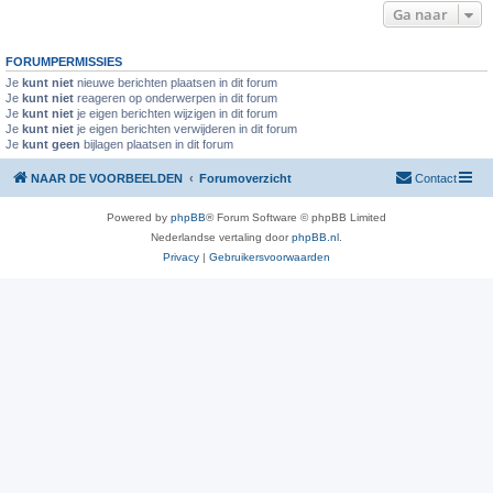
Ga naar
FORUMPERMISSIES
Je
kunt niet
nieuwe berichten plaatsen in dit forum
Je
kunt niet
reageren op onderwerpen in dit forum
Je
kunt niet
je eigen berichten wijzigen in dit forum
Je
kunt niet
je eigen berichten verwijderen in dit forum
Je
kunt geen
bijlagen plaatsen in dit forum
NAAR DE VOORBEELDEN
Forumoverzicht
Contact
Powered by
phpBB
® Forum Software © phpBB Limited
Nederlandse vertaling door
phpBB.nl
.
Privacy
|
Gebruikersvoorwaarden