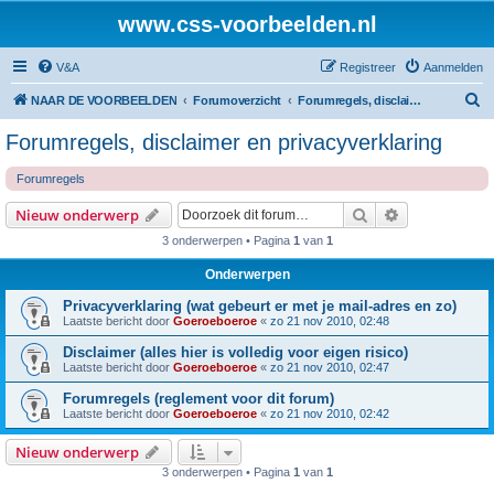
www.css-voorbeelden.nl
V&A
Registreer
Aanmelden
Z
NAAR DE VOORBEELDEN
Forumoverzicht
Forumregels, disclaimer en privacyverklaring
o
Forumregels, disclaimer en privacyverklaring
e
Forumregels
k
Zoek
Uitgebreid z
Nieuw onderwerp
3 onderwerpen • Pagina
1
van
1
Onderwerpen
Privacyverklaring (wat gebeurt er met je mail-adres en zo)
Laatste bericht door
Goeroeboeroe
«
zo 21 nov 2010, 02:48
Disclaimer (alles hier is volledig voor eigen risico)
Laatste bericht door
Goeroeboeroe
«
zo 21 nov 2010, 02:47
Forumregels (reglement voor dit forum)
Laatste bericht door
Goeroeboeroe
«
zo 21 nov 2010, 02:42
Nieuw onderwerp
3 onderwerpen • Pagina
1
van
1