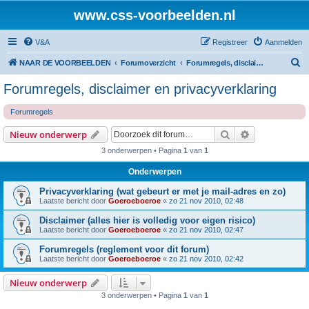
www.css-voorbeelden.nl
V&A
Registreer
Aanmelden
Z
NAAR DE VOORBEELDEN
Forumoverzicht
Forumregels, disclaimer en privacyverklaring
o
Forumregels, disclaimer en privacyverklaring
e
Forumregels
k
Zoek
Uitgebreid z
Nieuw onderwerp
3 onderwerpen • Pagina
1
van
1
Onderwerpen
Privacyverklaring (wat gebeurt er met je mail-adres en zo)
Laatste bericht door
Goeroeboeroe
«
zo 21 nov 2010, 02:48
Disclaimer (alles hier is volledig voor eigen risico)
Laatste bericht door
Goeroeboeroe
«
zo 21 nov 2010, 02:47
Forumregels (reglement voor dit forum)
Laatste bericht door
Goeroeboeroe
«
zo 21 nov 2010, 02:42
Nieuw onderwerp
3 onderwerpen • Pagina
1
van
1