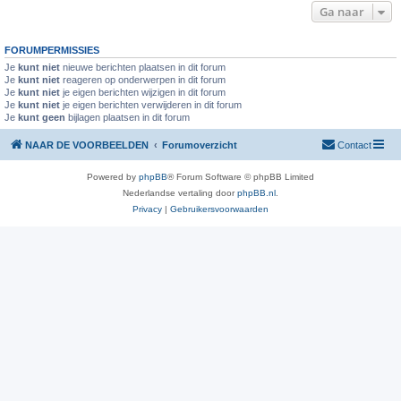
Ga naar
FORUMPERMISSIES
Je
kunt niet
nieuwe berichten plaatsen in dit forum
Je
kunt niet
reageren op onderwerpen in dit forum
Je
kunt niet
je eigen berichten wijzigen in dit forum
Je
kunt niet
je eigen berichten verwijderen in dit forum
Je
kunt geen
bijlagen plaatsen in dit forum
NAAR DE VOORBEELDEN
Forumoverzicht
Contact
Powered by
phpBB
® Forum Software © phpBB Limited
Nederlandse vertaling door
phpBB.nl
.
Privacy
|
Gebruikersvoorwaarden