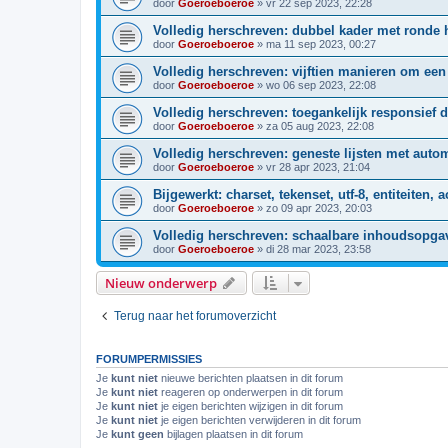
door
Goeroeboeroe
»
vr 22 sep 2023, 22:28
Volledig herschreven: dubbel kader met ronde 
door
Goeroeboeroe
»
ma 11 sep 2023, 00:27
Volledig herschreven: vijftien manieren om een 
door
Goeroeboeroe
»
wo 06 sep 2023, 22:08
Volledig herschreven: toegankelijk responsie
door
Goeroeboeroe
»
za 05 aug 2023, 22:08
Volledig herschreven: geneste lijsten met auto
door
Goeroeboeroe
»
vr 28 apr 2023, 21:04
Bijgewerkt: charset, tekenset, utf-8, entiteiten, 
door
Goeroeboeroe
»
zo 09 apr 2023, 20:03
Volledig herschreven: schaalbare inhoudsopg
door
Goeroeboeroe
»
di 28 mar 2023, 23:58
Nieuw onderwerp
Terug naar het forumoverzicht
FORUMPERMISSIES
Je
kunt niet
nieuwe berichten plaatsen in dit forum
Je
kunt niet
reageren op onderwerpen in dit forum
Je
kunt niet
je eigen berichten wijzigen in dit forum
Je
kunt niet
je eigen berichten verwijderen in dit forum
Je
kunt geen
bijlagen plaatsen in dit forum