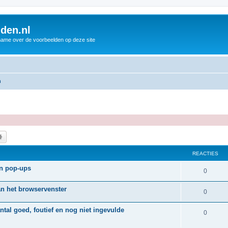
den.nl
name over de voorbeelden op deze site
n
k
Uitgebreid zoeken
REACTIES
en pop-ups
R
0
e
an het browservenster
R
0
a
e
ntal goed, foutief en nog niet ingevulde
c
R
0
a
t
e