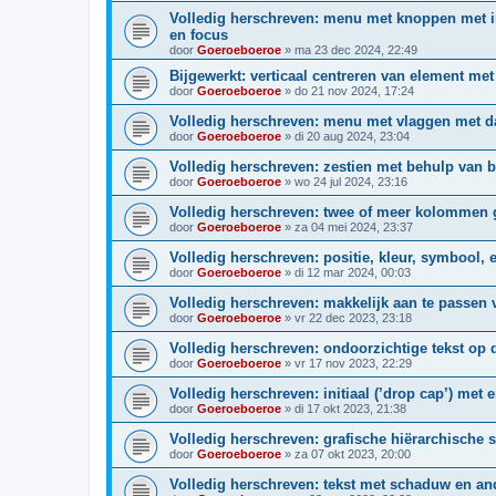
Volledig herschreven: menu met knoppen met i
en focus
door
Goeroeboeroe
»
ma 23 dec 2024, 22:49
Bijgewerkt: verticaal centreren van element me
door
Goeroeboeroe
»
do 21 nov 2024, 17:24
Volledig herschreven: menu met vlaggen met d
door
Goeroeboeroe
»
di 20 aug 2024, 23:04
Volledig herschreven: zestien met behulp va
door
Goeroeboeroe
»
wo 24 jul 2024, 23:16
Volledig herschreven: twee of meer kolommen 
door
Goeroeboeroe
»
za 04 mei 2024, 23:37
Volledig herschreven: positie, kleur, symbool, e
door
Goeroeboeroe
»
di 12 mar 2024, 00:03
Volledig herschreven: makkelijk aan te passen 
door
Goeroeboeroe
»
vr 22 dec 2023, 23:18
Volledig herschreven: ondoorzichtige tekst op d
door
Goeroeboeroe
»
vr 17 nov 2023, 22:29
Volledig herschreven: initiaal (’drop cap’) met 
door
Goeroeboeroe
»
di 17 okt 2023, 21:38
Volledig herschreven: grafische hiërarchische s
door
Goeroeboeroe
»
za 07 okt 2023, 20:00
Volledig herschreven: tekst met schaduw en an