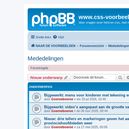
www.css-voorbeel
Voor vragen over html en css, met 
Snelle links
V&A
NAAR DE VOORBEELDEN
Forumoverzicht
Mededelinge
Mededelingen
Forumregels
Zoe
Nieuw onderwerp
ONDERWERPEN
Bijgewerkt: menu voor kinderen met tekening 
door
Goeroeboeroe
»
wo 29 jul 2026, 10:40
Bijgewerkt: video’s aangepast aan de grootte v
door
Goeroeboeroe
»
do 06 nov 2025, 00:44
Nieuw: drie tellers en markeringen geven het aa
provinciehoofdsteden weer
door
Goeroeboeroe
»
za 17 mei 2025, 00:06