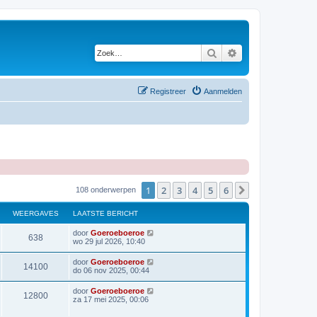
Zoek
Uitgebreid zoeken
Registreer
Aanmelden
1
2
3
4
5
6
Volgende
108 onderwerpen
WEERGAVES
LAATSTE BERICHT
L
door
Goeroeboeroe
W
638
a
wo 29 jul 2026, 10:40
a
e
t
L
door
Goeroeboeroe
W
14100
s
a
do 06 nov 2025, 00:44
e
t
a
e
e
t
L
door
Goeroeboeroe
r
b
W
12800
s
a
za 17 mei 2025, 00:06
e
e
t
a
r
g
e
e
t
i