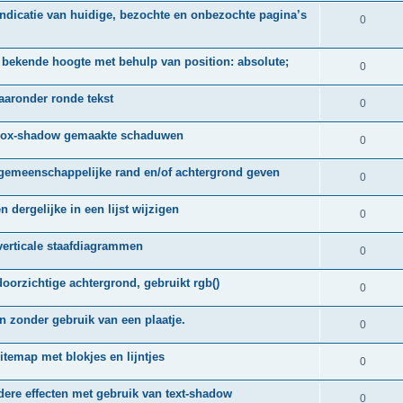
c
ndicatie van huidige, bezochte en onbezochte pagina’s
i
a
R
0
t
e
c
e
i
t bekende hoogte met behulp van position: absolute;
s
t
a
R
0
e
i
c
e
aaronder ronde tekst
s
R
0
e
t
a
e
n box-shadow gemaakte schaduwen
s
i
c
R
0
a
e
t
e
gemeenschappelijke rand en/of achtergrond geven
c
R
0
s
i
a
t
e
e
n dergelijke in een lijst wijzigen
c
R
0
i
a
s
t
e
e
verticale staafdiagrammen
c
R
0
i
a
s
t
e
e
oorzichtige achtergrond, gebruikt rgb()
c
R
0
i
a
s
t
e
e
en zonder gebruik van een plaatje.
c
R
0
i
a
s
t
e
e
itemap met blokjes en lijntjes
c
R
0
i
a
s
t
e
e
dere effecten met gebruik van text-shadow
c
R
0