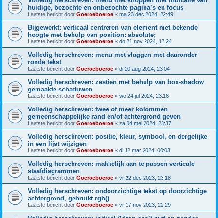
Volledig herschreven: menu met knoppen met indicatie van
huidige, bezochte en onbezochte pagina’s en focus
Laatste bericht door
Goeroeboeroe
«
ma 23 dec 2024, 22:49
Bijgewerkt: verticaal centreren van element met bekende
hoogte met behulp van position: absolute;
Laatste bericht door
Goeroeboeroe
«
do 21 nov 2024, 17:24
Volledig herschreven: menu met vlaggen met daaronder
ronde tekst
Laatste bericht door
Goeroeboeroe
«
di 20 aug 2024, 23:04
Volledig herschreven: zestien met behulp van box-shadow
gemaakte schaduwen
Laatste bericht door
Goeroeboeroe
«
wo 24 jul 2024, 23:16
Volledig herschreven: twee of meer kolommen
gemeenschappelijke rand en/of achtergrond geven
Laatste bericht door
Goeroeboeroe
«
za 04 mei 2024, 23:37
Volledig herschreven: positie, kleur, symbool, en dergelijke
in een lijst wijzigen
Laatste bericht door
Goeroeboeroe
«
di 12 mar 2024, 00:03
Volledig herschreven: makkelijk aan te passen verticale
staafdiagrammen
Laatste bericht door
Goeroeboeroe
«
vr 22 dec 2023, 23:18
Volledig herschreven: ondoorzichtige tekst op doorzichtige
achtergrond, gebruikt rgb()
Laatste bericht door
Goeroeboeroe
«
vr 17 nov 2023, 22:29