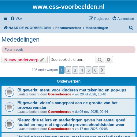
www.css-voorbeelden.nl
V&A
Registreer
Aanmelden
Z
NAAR DE VOORBEELDEN
Forumoverzicht
Mededelingen
o
Mededelingen
e
Forumregels
k
Zoek
Uitgebreid z
Nieuw onderwerp
1
2
3
4
5
6
Volgende
108 onderwerpen
Onderwerpen
Bijgewerkt: menu voor kinderen met tekening en pop-ups
Laatste bericht door
Goeroeboeroe
«
wo 29 jul 2026, 10:40
Bijgewerkt: video’s aangepast aan de grootte van het
browservenster
Laatste bericht door
Goeroeboeroe
«
do 06 nov 2025, 00:44
Nieuw: drie tellers en markeringen geven het aantal goed,
foutief en nog niet ingevulde provinciehoofdsteden weer
Laatste bericht door
Goeroeboeroe
«
za 17 mei 2025, 00:06