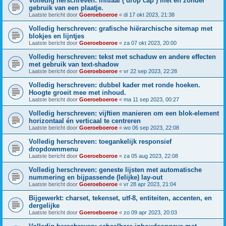
Volledig herschreven: initiaal (’drop cap’) met en zonder
gebruik van een plaatje.
Laatste bericht door
Goeroeboeroe
«
di 17 okt 2023, 21:38
Volledig herschreven: grafische hiërarchische sitemap met
blokjes en lijntjes
Laatste bericht door
Goeroeboeroe
«
za 07 okt 2023, 20:00
Volledig herschreven: tekst met schaduw en andere effecten
met gebruik van text-shadow
Laatste bericht door
Goeroeboeroe
«
vr 22 sep 2023, 22:28
Volledig herschreven: dubbel kader met ronde hoeken.
Hoogte groeit mee met inhoud.
Laatste bericht door
Goeroeboeroe
«
ma 11 sep 2023, 00:27
Volledig herschreven: vijftien manieren om een blok-element
horizontaal én verticaal te centreren
Laatste bericht door
Goeroeboeroe
«
wo 06 sep 2023, 22:08
Volledig herschreven: toegankelijk responsief
dropdownmenu
Laatste bericht door
Goeroeboeroe
«
za 05 aug 2023, 22:08
Volledig herschreven: geneste lijsten met automatische
nummering en bijpassende (lelijke) lay-out
Laatste bericht door
Goeroeboeroe
«
vr 28 apr 2023, 21:04
Bijgewerkt: charset, tekenset, utf-8, entiteiten, accenten, en
dergelijke
Laatste bericht door
Goeroeboeroe
«
zo 09 apr 2023, 20:03