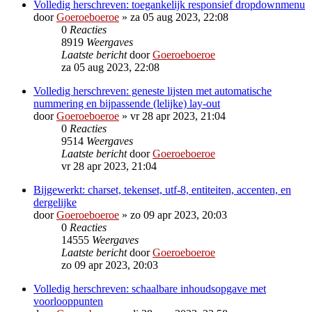
Volledig herschreven: toegankelijk responsief dropdownmenu
door
Goeroeboeroe
»
za 05 aug 2023, 22:08
0
Reacties
8919
Weergaves
Laatste bericht
door
Goeroeboeroe
za 05 aug 2023, 22:08
Volledig herschreven: geneste lijsten met automatische
nummering en bijpassende (lelijke) lay-out
door
Goeroeboeroe
»
vr 28 apr 2023, 21:04
0
Reacties
9514
Weergaves
Laatste bericht
door
Goeroeboeroe
vr 28 apr 2023, 21:04
Bijgewerkt: charset, tekenset, utf-8, entiteiten, accenten, en
dergelijke
door
Goeroeboeroe
»
zo 09 apr 2023, 20:03
0
Reacties
14555
Weergaves
Laatste bericht
door
Goeroeboeroe
zo 09 apr 2023, 20:03
Volledig herschreven: schaalbare inhoudsopgave met
voorlooppunten