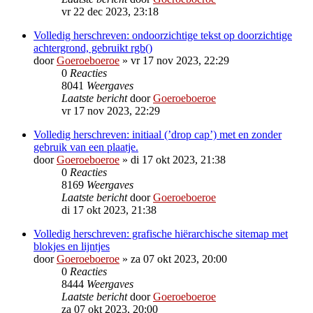
vr 22 dec 2023, 23:18
Volledig herschreven: ondoorzichtige tekst op doorzichtige
achtergrond, gebruikt rgb()
door
Goeroeboeroe
»
vr 17 nov 2023, 22:29
0
Reacties
8041
Weergaves
Laatste bericht
door
Goeroeboeroe
vr 17 nov 2023, 22:29
Volledig herschreven: initiaal (’drop cap’) met en zonder
gebruik van een plaatje.
door
Goeroeboeroe
»
di 17 okt 2023, 21:38
0
Reacties
8169
Weergaves
Laatste bericht
door
Goeroeboeroe
di 17 okt 2023, 21:38
Volledig herschreven: grafische hiërarchische sitemap met
blokjes en lijntjes
door
Goeroeboeroe
»
za 07 okt 2023, 20:00
0
Reacties
8444
Weergaves
Laatste bericht
door
Goeroeboeroe
za 07 okt 2023, 20:00