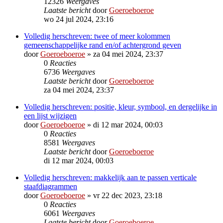
12326
Weergaves
Laatste bericht
door
Goeroeboeroe
wo 24 jul 2024, 23:16
Volledig herschreven: twee of meer kolommen
gemeenschappelijke rand en/of achtergrond geven
door
Goeroeboeroe
»
za 04 mei 2024, 23:37
0
Reacties
6736
Weergaves
Laatste bericht
door
Goeroeboeroe
za 04 mei 2024, 23:37
Volledig herschreven: positie, kleur, symbool, en dergelijke in
een lijst wijzigen
door
Goeroeboeroe
»
di 12 mar 2024, 00:03
0
Reacties
8581
Weergaves
Laatste bericht
door
Goeroeboeroe
di 12 mar 2024, 00:03
Volledig herschreven: makkelijk aan te passen verticale
staafdiagrammen
door
Goeroeboeroe
»
vr 22 dec 2023, 23:18
0
Reacties
6061
Weergaves
Laatste bericht
door
Goeroeboeroe