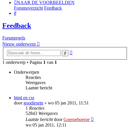
NAAR DE VOORBEELDEN
Forumoverzicht
Feedback
Zoek
Feedback
Forumregels
Nieuw onderwerp
Uitgebreid
Zoek
zoeken
1 onderwerp • Pagina
1
van
1
Onderwerpen
Reacties
Weergaves
Laatste bericht
html en css
door
goodiesetn
»
wo 05 jan 2011, 11:51
1
Reacties
52843
Weergaves
Laatste bericht
door
Goeroeboeroe
wo 05 jan 2011, 12:11