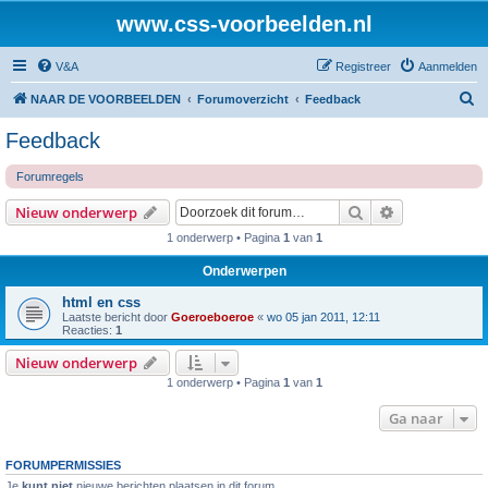
www.css-voorbeelden.nl
V&A
Registreer
Aanmelden
Z
NAAR DE VOORBEELDEN
Forumoverzicht
Feedback
o
Feedback
e
Forumregels
k
Zoek
Uitgebreid z
Nieuw onderwerp
1 onderwerp • Pagina
1
van
1
Onderwerpen
html en css
Laatste bericht door
Goeroeboeroe
«
wo 05 jan 2011, 12:11
Reacties:
1
Nieuw onderwerp
1 onderwerp • Pagina
1
van
1
Ga naar
FORUMPERMISSIES
Je
kunt niet
nieuwe berichten plaatsen in dit forum