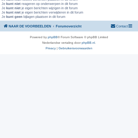
Je
kunt niet
reageren op onderwerpen in dit forum
Je
kunt niet
je eigen berichten wijzigen in dit forum
Je
kunt niet
je eigen berichten verwijderen in dit forum
Je
kunt geen
bijlagen plaatsen in dit forum
NAAR DE VOORBEELDEN
Forumoverzicht
Contact
Powered by
phpBB
® Forum Software © phpBB Limited
Nederlandse vertaling door
phpBB.nl
.
Privacy
|
Gebruikersvoorwaarden