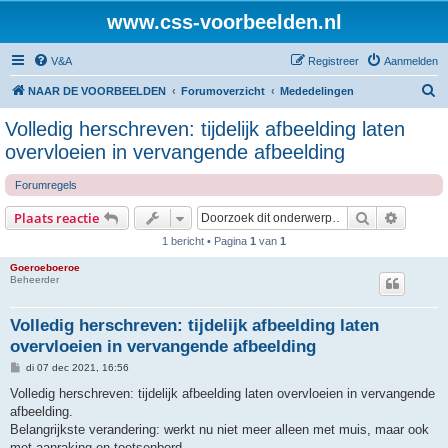
www.css-voorbeelden.nl
V&A
Registreer
Aanmelden
Z
NAAR DE VOORBEELDEN
Forumoverzicht
Mededelingen
o
Volledig herschreven: tijdelijk afbeelding laten
e
overvloeien in vervangende afbeelding
k
Forumregels
Zoek
Uitgebr
Plaats reactie
1 bericht • Pagina
1
van
1
Goeroeboeroe
Beheerder
Volledig herschreven: tijdelijk afbeelding laten
overvloeien in vervangende afbeelding
B
di 07 dec 2021, 16:56
e
r
Volledig herschreven: tijdelijk afbeelding laten overvloeien in vervangende
i
afbeelding.
c
h
Belangrijkste verandering: werkt nu niet meer alleen met muis, maar ook
t
met aanraking en toetsenbord.