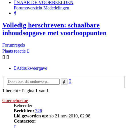
NAAR DE VOORBEELDEN
Forumoverzicht
Mededelingen
Zoek
Volledig herschreven: schaalbare
inhoudsopgave met voorlooppunten
Forumregels
Plaats reactie
Afdrukweergave
Uitgebreid
Zoek
zoeken
1 bericht • Pagina
1
van
1
Goeroeboeroe
Beheerder
Berichten:
326
Lid geworden op:
zo 21 nov 2010, 02:08
Contacteer:
Contacteer