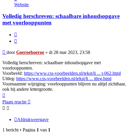
Goeroeboeroe
Website
Volledig herschreven: schaalbare inhoudsopgave
met voorlooppunten
Citeer
Bericht
door
Goeroeboeroe
»
di 28 mar 2023, 23:58
Volledig herschreven: schaalbare inhoudsopgave met
voorlooppunten.
Voorbeeld:
https://www.css-voorbeelden.nl/tekst/li ... t-062.html
Uitleg:
https://www.css-voorbeelden.nl/tekst/li ... itleg.html
Voornaamste wijziging: voorlooppunten blijven nu altijd zichtbaar,
ook bij andere lettergrootte.
Omhoog
Plaats reactie
Afdrukweergave
1 bericht • Pagina
1
van
1