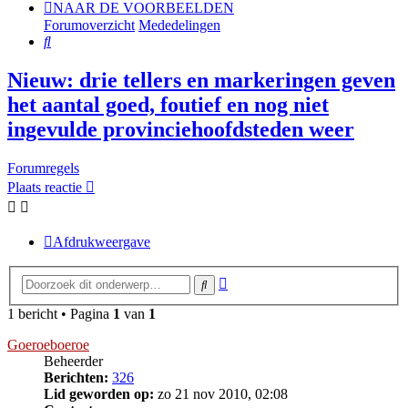
NAAR DE VOORBEELDEN
Forumoverzicht
Mededelingen
Zoek
Nieuw: drie tellers en markeringen geven
het aantal goed, foutief en nog niet
ingevulde provinciehoofdsteden weer
Forumregels
Plaats reactie
Afdrukweergave
Uitgebreid
Zoek
zoeken
1 bericht • Pagina
1
van
1
Goeroeboeroe
Beheerder
Berichten:
326
Lid geworden op:
zo 21 nov 2010, 02:08