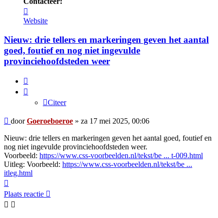
Contacteer:
Contacteer
Goeroeboeroe
Website
Nieuw: drie tellers en markeringen geven het aantal
goed, foutief en nog niet ingevulde
provinciehoofdsteden weer
Citeer
Citeer
Bericht
door
Goeroeboeroe
»
za 17 mei 2025, 00:06
Nieuw: drie tellers en markeringen geven het aantal goed, foutief en
nog niet ingevulde provinciehoofdsteden weer.
Voorbeeld:
https://www.css-voorbeelden.nl/tekst/be ... t-009.html
Uitleg: Voorbeeld:
https://www.css-voorbeelden.nl/tekst/be ...
itleg.html
Omhoog
Plaats reactie