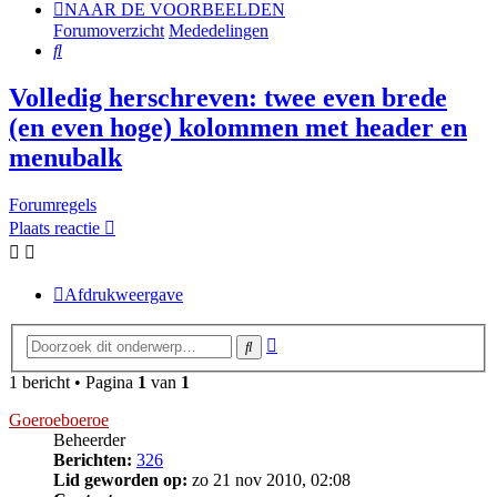
NAAR DE VOORBEELDEN
Forumoverzicht
Mededelingen
Zoek
Volledig herschreven: twee even brede
(en even hoge) kolommen met header en
menubalk
Forumregels
Plaats reactie
Afdrukweergave
Uitgebreid
Zoek
zoeken
1 bericht • Pagina
1
van
1
Goeroeboeroe
Beheerder
Berichten:
326
Lid geworden op:
zo 21 nov 2010, 02:08