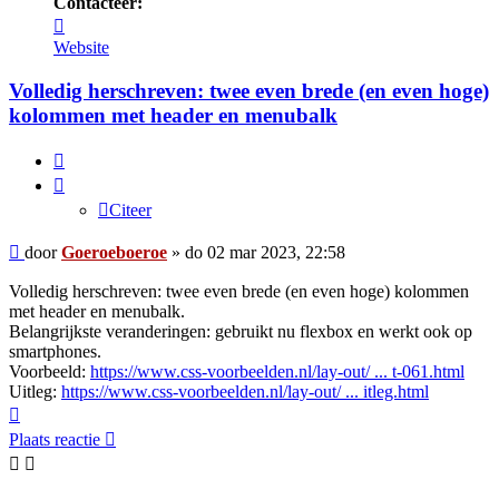
Contacteer:
Contacteer
Goeroeboeroe
Website
Volledig herschreven: twee even brede (en even hoge)
kolommen met header en menubalk
Citeer
Citeer
Bericht
door
Goeroeboeroe
»
do 02 mar 2023, 22:58
Volledig herschreven: twee even brede (en even hoge) kolommen
met header en menubalk.
Belangrijkste veranderingen: gebruikt nu flexbox en werkt ook op
smartphones.
Voorbeeld:
https://www.css-voorbeelden.nl/lay-out/ ... t-061.html
Uitleg:
https://www.css-voorbeelden.nl/lay-out/ ... itleg.html
Omhoog
Plaats reactie