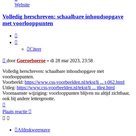
Goeroeboeroe
Website
Volledig herschreven: schaalbare inhoudsopgave
met voorlooppunten
Citeer
Citeer
Bericht
door
Goeroeboeroe
»
di 28 mar 2023, 23:58
Volledig herschreven: schaalbare inhoudsopgave met
voorlooppunten.
Voorbeeld:
https://www.css-voorbeelden.nl/tekst/li ... t-062.html
Uitleg:
https://www.css-voorbeelden.nl/tekst/li ... itleg.html
Voornaamste wijziging: voorlooppunten blijven nu altijd zichtbaar,
ook bij andere lettergrootte.
Omhoog
Plaats reactie
Afdrukweergave