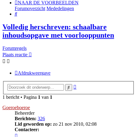
NAAR DE VOORBEELDEN
Forumoverzicht
Mededelingen
Zoek
Volledig herschreven: schaalbare
inhoudsopgave met voorlooppunten
Forumregels
Plaats reactie
Afdrukweergave
Uitgebreid
Zoek
zoeken
1 bericht • Pagina
1
van
1
Goeroeboeroe
Beheerder
Berichten:
326
Lid geworden op:
zo 21 nov 2010, 02:08
Contacteer:
Contacteer