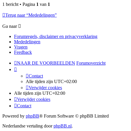
1 bericht • Pagina
1
van
1
Terug naar “Mededelingen”
Ga naar
Forumregels, disclaimer en privacyverklaring
Mededelingen
Vragen
Feedback
NAAR DE VOORBEELDEN
Forumoverzicht
Contact
Alle tijden zijn
UTC+02:00
Verwijder cookies
Alle tijden zijn
UTC+02:00
Verwijder cookies
Contact
Powered by
phpBB
® Forum Software © phpBB Limited
Nederlandse vertaling door
phpBB.nl
.