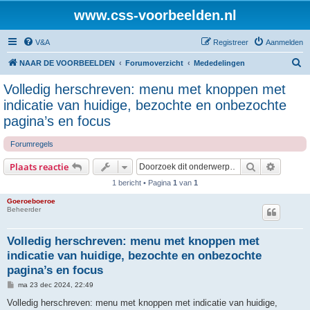
www.css-voorbeelden.nl
V&A
Registreer
Aanmelden
Z
NAAR DE VOORBEELDEN
Forumoverzicht
Mededelingen
o
Volledig herschreven: menu met knoppen met
e
indicatie van huidige, bezochte en onbezochte
k
pagina’s en focus
Forumregels
Zoek
Uitgebr
Plaats reactie
1 bericht • Pagina
1
van
1
Goeroeboeroe
Beheerder
Volledig herschreven: menu met knoppen met
indicatie van huidige, bezochte en onbezochte
pagina’s en focus
B
ma 23 dec 2024, 22:49
e
r
Volledig herschreven: menu met knoppen met indicatie van huidige,
i