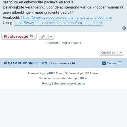
bezochte en onbezochte pagina’s en focus.
c
h
Belangrijkste verandering: voor de achtergrond van de knoppen worden nu
t
geen afbeeldingen, maar gradiënts gebruikt.
Voorbeeld:
https://www.css-voorbeelden.nl/menu/sta ... u-008.html
Uitleg:
https://www.css-voorbeelden.nl/menu/sta ... itleg.html
Plaats reactie
1 bericht • Pagina
1
van
1
Ga naar
NAAR DE VOORBEELDEN
Forumoverzicht
Contact
Powered by
phpBB
® Forum Software © phpBB Limited
Nederlandse vertaling door
phpBB.nl
.
Privacy
|
Gebruikersvoorwaarden