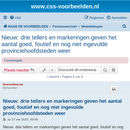
www.css-voorbeelden.nl
V&A
Registreer
Aanmelden
Z
NAAR DE VOORBEELDEN
Forumoverzicht
Mededelingen
o
Nieuw: drie tellers en markeringen geven het
e
aantal goed, foutief en nog niet ingevulde
k
provinciehoofdsteden weer
Forumregels
Zoek
Uitgebr
Plaats reactie
1 bericht • Pagina
1
van
1
Goeroeboeroe
Beheerder
Nieuw: drie tellers en markeringen geven het aantal
goed, foutief en nog niet ingevulde
provinciehoofdsteden weer
B
za 17 mei 2025, 00:06
e
r
Nieuw: drie tellers en markeringen geven het aantal goed, foutief en nog
i