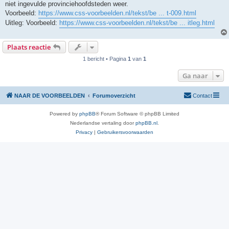
niet ingevulde provinciehoofdsteden weer.
c
h
Voorbeeld:
https://www.css-voorbeelden.nl/tekst/be ... t-009.html
t
Uitleg: Voorbeeld:
https://www.css-voorbeelden.nl/tekst/be ... itleg.html
Plaats reactie
1 bericht • Pagina
1
van
1
Ga naar
NAAR DE VOORBEELDEN
Forumoverzicht
Contact
Powered by
phpBB
® Forum Software © phpBB Limited
Nederlandse vertaling door
phpBB.nl
.
Privacy
|
Gebruikersvoorwaarden