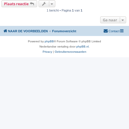
Plaats reactie
1 bericht • Pagina
1
van
1
Ga naar
NAAR DE VOORBEELDEN
Forumoverzicht
Contact
Powered by
phpBB
® Forum Software © phpBB Limited
Nederlandse vertaling door
phpBB.nl
.
Privacy
|
Gebruikersvoorwaarden