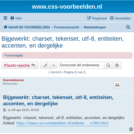
www.css-voorbeelden.nl
V&A
Registreer
Aanmelden
Z
NAAR DE VOORBEELDEN
Forumoverzicht
Mededelingen
o
Bijgewerkt: charset, tekenset, utf-8, entiteiten,
e
accenten, en dergelijke
k
Forumregels
Zoek
Uitgebr
Plaats reactie
1 bericht • Pagina
1
van
1
Goeroeboeroe
Beheerder
Bijgewerkt: charset, tekenset, utf-8, entiteiten,
accenten, en dergelijke
B
zo 09 apr 2023, 20:03
e
r
Bijgewerkt: charset, tekenset, utf-8, entiteiten, accenten, en dergelijke
i
Artikel:
https://www.css-voorbeelden.nl/artikele ... n-064.html
c
h
t