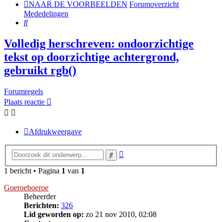
NAAR DE VOORBEELDEN
Forumoverzicht
Mededelingen
Zoek
Volledig herschreven: ondoorzichtige
tekst op doorzichtige achtergrond,
gebruikt rgb()
Forumregels
Plaats reactie
Afdrukweergave
Uitgebreid
Zoek
zoeken
1 bericht • Pagina
1
van
1
Goeroeboeroe
Beheerder
Berichten:
326
Lid geworden op:
zo 21 nov 2010, 02:08