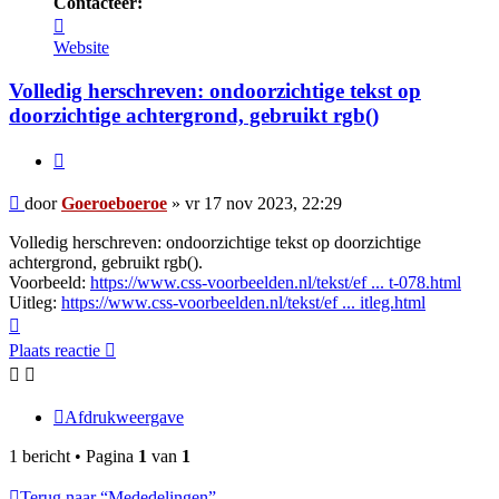
Contacteer:
Contacteer
Goeroeboeroe
Website
Volledig herschreven: ondoorzichtige tekst op
doorzichtige achtergrond, gebruikt rgb()
Citeer
Bericht
door
Goeroeboeroe
»
vr 17 nov 2023, 22:29
Volledig herschreven: ondoorzichtige tekst op doorzichtige
achtergrond, gebruikt rgb().
Voorbeeld:
https://www.css-voorbeelden.nl/tekst/ef ... t-078.html
Uitleg:
https://www.css-voorbeelden.nl/tekst/ef ... itleg.html
Omhoog
Plaats reactie
Afdrukweergave
1 bericht • Pagina
1
van
1
Terug naar “Mededelingen”